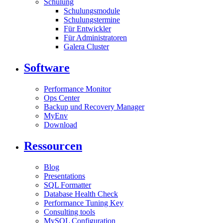
Schulung
Schulungsmodule
Schulungstermine
Für Entwickler
Für Administratoren
Galera Cluster
Software
Performance Monitor
Ops Center
Backup und Recovery Manager
MyEnv
Download
Ressourcen
Blog
Presentations
SQL Formatter
Database Health Check
Performance Tuning Key
Consulting tools
MySQL Configuration