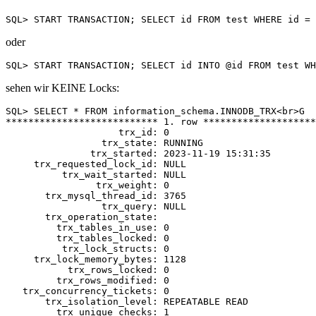
oder
sehen wir KEINE Locks:
SQL> SELECT * FROM information_schema.INNODB_TRX<br>G

*************************** 1. row ********************
                    trx_id: 0

                 trx_state: RUNNING

               trx_started: 2023-11-19 15:31:35

     trx_requested_lock_id: NULL

          trx_wait_started: NULL

                trx_weight: 0

       trx_mysql_thread_id: 3765

                 trx_query: NULL

       trx_operation_state:

         trx_tables_in_use: 0

         trx_tables_locked: 0

          trx_lock_structs: 0

     trx_lock_memory_bytes: 1128

           trx_rows_locked: 0

         trx_rows_modified: 0

   trx_concurrency_tickets: 0

       trx_isolation_level: REPEATABLE READ

         trx_unique_checks: 1
