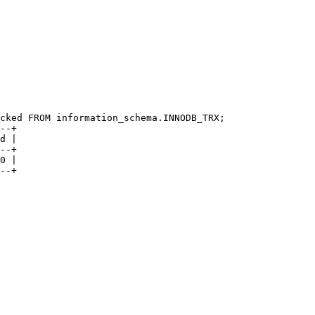
cked FROM information_schema.INNODB_TRX;

--+

d |

--+

0 |
