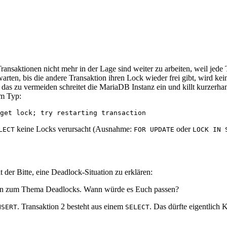
ransaktionen nicht mehr in der Lage sind weiter zu arbeiten, weil jede 
warten, bis die andere Transaktion ihren Lock wieder frei gibt, wird ke
zu vermeiden schreitet die MariaDB Instanz ein und killt kurzerhand d
om Typ:
keine Locks verursacht (Ausnahme:
oder
LECT
FOR UPDATE
LOCK IN 
r Bitte, eine Deadlock-Situation zu erklären:
sen zum Thema Deadlocks. Wann würde es Euch passen?
. Transaktion 2 besteht aus einem
. Das dürfte eigentlic
NSERT
SELECT