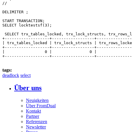
//

DELIMITER ;

START TRANSACTION;

SELECT locktestsf(3);

 SELECT trx_tables_locked, trx_lock_structs, trx_rows_l
+-------------------+------------------+---------------
| trx_tables_locked | trx_lock_structs | trx_rows_locke
+-------------------+------------------+---------------
|                 0 |                0 |               
tags:
deadlock
select
Über uns
Neuigkeiten
Über FromDual
Kontakt
Partner
Referenzen
Newsletter