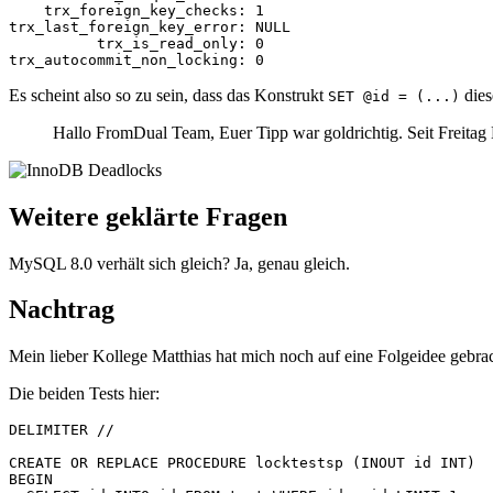
    trx_foreign_key_checks: 1

trx_last_foreign_key_error: NULL

          trx_is_read_only: 0

Es scheint also so zu sein, dass das Konstrukt
dies
SET @id = (...)
Hallo FromDual Team, Euer Tipp war goldrichtig. Seit Freita
Weitere geklärte Fragen
MySQL 8.0 verhält sich gleich? Ja, genau gleich.
Nachtrag
Mein lieber Kollege Matthias hat mich noch auf eine Folgeidee gebr
Die beiden Tests hier:
DELIMITER //

CREATE OR REPLACE PROCEDURE locktestsp (INOUT id INT)

BEGIN
