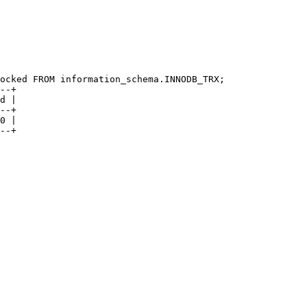
ocked FROM information_schema.INNODB_TRX;

--+

d |

--+

0 |
