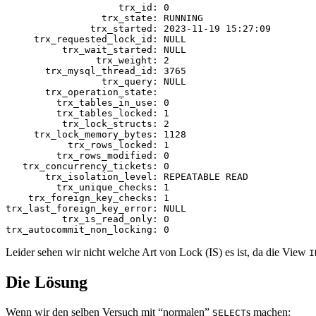
                    trx_id: 0

                 trx_state: RUNNING

               trx_started: 2023-11-19 15:27:09

     trx_requested_lock_id: NULL

          trx_wait_started: NULL

                trx_weight: 2

       trx_mysql_thread_id: 3765

                 trx_query: NULL

       trx_operation_state:

         trx_tables_in_use: 0

         trx_tables_locked: 1

          trx_lock_structs: 2

     trx_lock_memory_bytes: 1128

           trx_rows_locked: 1

         trx_rows_modified: 0

   trx_concurrency_tickets: 0

       trx_isolation_level: REPEATABLE READ

         trx_unique_checks: 1

    trx_foreign_key_checks: 1

trx_last_foreign_key_error: NULL

          trx_is_read_only: 0

Leider sehen wir nicht welche Art von Lock (IS) es ist, da die View
I
Die Lösung
Wenn wir den selben Versuch mit “normalen”
s machen:
SELECT