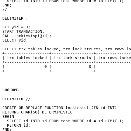
  SELECT id INTO id FROM test WHERE id = id LIMIT 1;

END;

//

DELIMITER ;

SET @id = 3;

START TRANSACTION;

CALL locktestsp(@id);

SELECT @id;

SELECT trx_tables_locked, trx_lock_structs, trx_rows_lo
+-------------------+------------------+---------------
| trx_tables_locked | trx_lock_structs | trx_rows_locke
+-------------------+------------------+---------------
|                 0 |                0 |               
und hier:
DELIMITER //

CREATE OR REPLACE FUNCTION locktestsf (IN id INT)

RETURNS CHAR(50) DETERMINISTIC

BEGIN

  SELECT id INTO id FROM test WHERE id = id LIMIT 1;

  RETURN id;

END;
