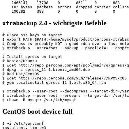
    1466147    17798    0       861     0       883

    TX: bytes  packets  errors  dropped carrier collsns

2.4 - wichtigste Befehle
xtrabackup
# Place ssh keys on target

$ export PATH=$PATH:/home/mysql/product/percona-xtrabac
# Compress is probably NOT a good idea over a fast netw
$ xtrabackup --user=root --backup --parallel=1 --compre
# Install qpress on target

# Debian/Ubuntu

$ wget http://repo.percona.com/apt/pool/main/q/qpress/q
$ dpkg -i qpress_11-1.bionic_amd64.deb

# Red Hat/CentOS

$ wget https://repo.percona.com/yum/release/7/RPMS/x86_
$ yum localinstall qpress-11-1.el7.x86_64.rpm

$ xtrabackup --user=root --decompress --target-dir=/var
$ xtrabackup --user=root --prepare --target-dir=/var/li
CentOS boot device full
$ vi /etc/yum.conf

installonly_limit=3
