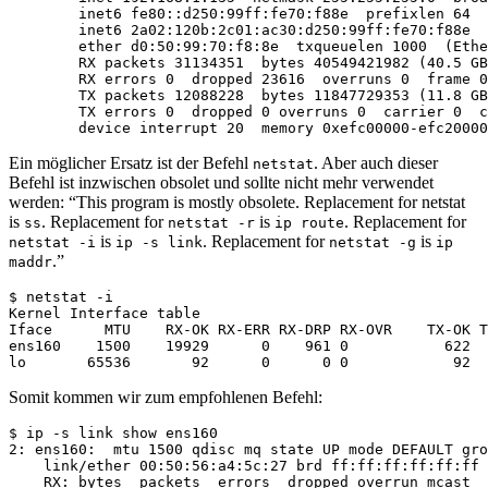
        inet6 fe80::d250:99ff:fe70:f88e  prefixlen 64  
        inet6 2a02:120b:2c01:ac30:d250:99ff:fe70:f88e  
        ether d0:50:99:70:f8:8e  txqueuelen 1000  (Ethe
        RX packets 31134351  bytes 40549421982 (40.5 GB
        RX errors 0  dropped 23616  overruns 0  frame 0

        TX packets 12088228  bytes 11847729353 (11.8 GB
        TX errors 0  dropped 0 overruns 0  carrier 0  c
Ein möglicher Ersatz ist der Befehl
. Aber auch dieser
netstat
Befehl ist inzwischen obsolet und sollte nicht mehr verwendet
werden: “
This program is mostly obsolete. Replacement for netstat
is
. Replacement for
is
. Replacement for
ss
netstat -r
ip route
is
. Replacement for
is
netstat -i
ip -s link
netstat -g
ip
.
”
maddr
$ netstat -i

Kernel Interface table

Iface      MTU    RX-OK RX-ERR RX-DRP RX-OVR    TX-OK T
ens160    1500    19929      0    961 0           622  
Somit kommen wir zum empfohlenen Befehl:
$ ip -s link show ens160

2: ens160:  mtu 1500 qdisc mq state UP mode DEFAULT gro
    link/ether 00:50:56:a4:5c:27 brd ff:ff:ff:ff:ff:ff

    RX: bytes  packets  errors  dropped overrun mcast
