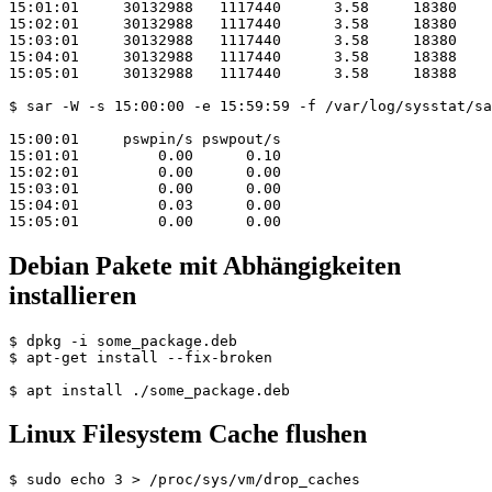
15:01:01     30132988   1117440      3.58     18380    
15:02:01     30132988   1117440      3.58     18380    
15:03:01     30132988   1117440      3.58     18380    
15:04:01     30132988   1117440      3.58     18388    
15:05:01     30132988   1117440      3.58     18388    
$ sar -W -s 15:00:00 -e 15:59:59 -f /var/log/sysstat/sa
15:00:01     pswpin/s pswpout/s

15:01:01         0.00      0.10

15:02:01         0.00      0.00

15:03:01         0.00      0.00

15:04:01         0.03      0.00

Debian Pakete mit Abhängigkeiten
installieren
$ dpkg -i some_package.deb

$ apt-get install --fix-broken

Linux Filesystem Cache flushen