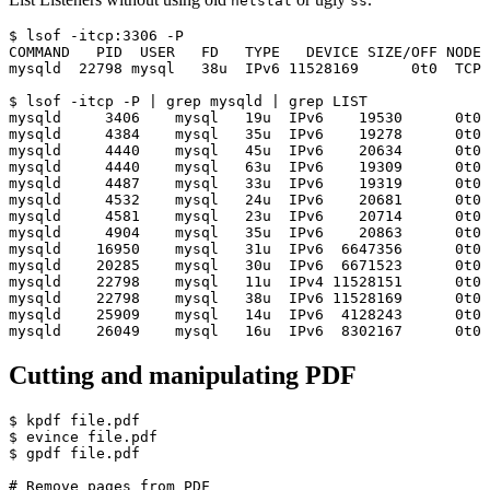
netstat
ss
$ lsof -itcp:3306 -P

COMMAND   PID  USER   FD   TYPE   DEVICE SIZE/OFF NODE 
mysqld  22798 mysql   38u  IPv6 11528169      0t0  TCP 
$ lsof -itcp -P | grep mysqld | grep LIST

mysqld     3406    mysql   19u  IPv6    19530      0t0 
mysqld     4384    mysql   35u  IPv6    19278      0t0 
mysqld     4440    mysql   45u  IPv6    20634      0t0 
mysqld     4440    mysql   63u  IPv6    19309      0t0 
mysqld     4487    mysql   33u  IPv6    19319      0t0 
mysqld     4532    mysql   24u  IPv6    20681      0t0 
mysqld     4581    mysql   23u  IPv6    20714      0t0 
mysqld     4904    mysql   35u  IPv6    20863      0t0 
mysqld    16950    mysql   31u  IPv6  6647356      0t0 
mysqld    20285    mysql   30u  IPv6  6671523      0t0 
mysqld    22798    mysql   11u  IPv4 11528151      0t0 
mysqld    22798    mysql   38u  IPv6 11528169      0t0 
mysqld    25909    mysql   14u  IPv6  4128243      0t0 
Cutting and manipulating PDF
$ kpdf file.pdf

$ evince file.pdf

$ gpdf file.pdf

# Remove pages from PDF
