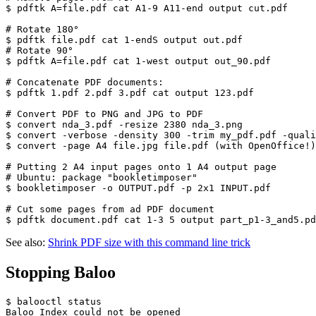
$ pdftk A=file.pdf cat A1-9 A11-end output cut.pdf

# Rotate 180°

$ pdftk file.pdf cat 1-endS output out.pdf

# Rotate 90°

$ pdftk A=file.pdf cat 1-west output out_90.pdf

# Concatenate PDF documents:

$ pdftk 1.pdf 2.pdf 3.pdf cat output 123.pdf

# Convert PDF to PNG and JPG to PDF

$ convert nda_3.pdf -resize 2380 nda_3.png

$ convert -verbose -density 300 -trim my_pdf.pdf -quali
$ convert -page A4 file.jpg file.pdf (with OpenOffice!)

# Putting 2 A4 input pages onto 1 A4 output page

# Ubuntu: package "bookletimposer"

$ bookletimposer -o OUTPUT.pdf -p 2x1 INPUT.pdf

# Cut some pages from ad PDF document

See also:
Shrink PDF size with this command line trick
Stopping Baloo
$ balooctl status

Baloo Index could not be opened
