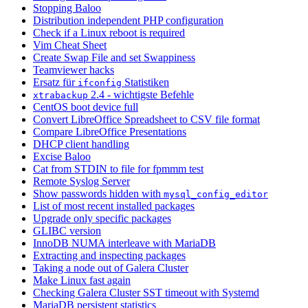
Stopping Baloo
Distribution independent PHP configuration
Check if a Linux reboot is required
Vim Cheat Sheet
Create Swap File and set Swappiness
Teamviewer hacks
Ersatz für
Statistiken
ifconfig
2.4 - wichtigste Befehle
xtrabackup
CentOS boot device full
Convert LibreOffice Spreadsheet to CSV file format
Compare LibreOffice Presentations
DHCP client handling
Excise Baloo
Cat from STDIN to file for fpmmm test
Remote Syslog Server
Show passwords hidden with
mysql_config_editor
List of most recent installed packages
Upgrade only specific packages
GLIBC version
InnoDB NUMA interleave with MariaDB
Extracting and inspecting packages
Taking a node out of Galera Cluster
Make Linux fast again
Checking Galera Cluster SST timeout with Systemd
MariaDB persistent statistics