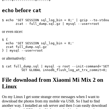
before
echo
cat
$ echo 'SET SESSION sql_log_bin = 0;' | gzip --to-stdou
or even nicer:
$ {

  echo 'SET SESSION sql_log_bin = 0;'

  zcat full_dump.sql.gz

or alternatively:
$ cat full_dump.sql | mysql -u root --init-command='SET
File download from Xiaomi Mi Mix 2 on
Linux
On my Linux I get some strange error messages when I want to
download the photos from my mobile via USB. So I had to find
another way. I installed an ssh server and then I can easily download