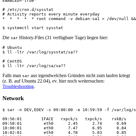
ENABLED="true"

# /etc/cron.d/sysstat

# Activity reports every minute everyday

*  *  *  *  * root command -v debian-sa1 > /dev/null &&
Die
History-Files (31 verfügbare Tage) liegen hier:
sar
# Ubuntu

$ ll -ltr /var/log/sysstat/sa??

# CentOS

Falls man
aus irgendwelchen Gründen nicht zum laufen kriegt
sar
(z. B. auf Ubuntu 22.04), ev. hier noch weitersuchen:
Troubleshooting
.
Network
$ sar -n DEV,EDEV -s 09:00:00 -e 10:59:59 -f /var/log/s
09:56:01        IFACE   rxpck/s   txpck/s    rxkB/s    
09:58:01         eth0      2.45      2.74      0.69    
10:00:01         eth0      7.47      6.95      0.84    
10:02:01         eth0      4.78      5.03      0.85    