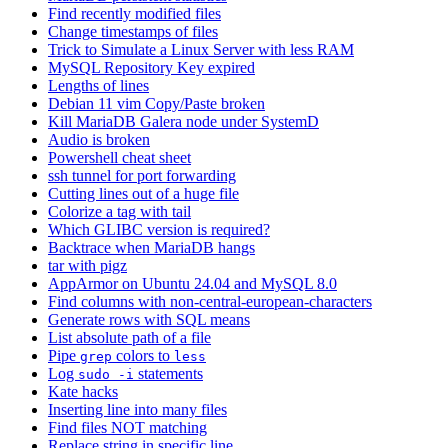
Find recently modified files
Change timestamps of files
Trick to Simulate a Linux Server with less RAM
MySQL Repository Key expired
Lengths of lines
Debian 11 vim Copy/Paste broken
Kill MariaDB Galera node under SystemD
Audio is broken
Powershell cheat sheet
ssh tunnel for port forwarding
Cutting lines out of a huge file
Colorize a tag with tail
Which GLIBC version is required?
Backtrace when MariaDB hangs
tar with pigz
AppArmor on Ubuntu 24.04 and MySQL 8.0
Find columns with non-central-european-characters
Generate rows with SQL means
List absolute path of a file
Pipe
colors to
grep
less
Log
statements
sudo -i
Kate hacks
Inserting line into many files
Find files NOT matching
Replace string in specific line