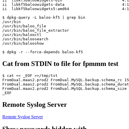
ii  libkf5baloowidgets-bin                          4:1
ii  libkf5baloowidgets-data                         4:1
ii  libkf5baloowidgets5:amd64                       4:1
$ dpkg-query -L baloo-kf5 | grep bin

/usr/bin

/usr/bin/baloo_file

/usr/bin/baloo_file_extractor

/usr/bin/balooctl

/usr/bin/baloosearch

/usr/bin/balooshow

Cat from STDIN to file for fpmmm test
$ cat << _EOF >>/tmp/tst

FromDual.maas2.prod2 FromDual.MySQL.backup.schema_rc 15
FromDual.maas2.prod2 FromDual.MySQL.backup.schema_durat
FromDual.maas2.prod2 FromDual.MySQL.backup.schema_size 
Remote Syslog Server
Remote Syslog Server
Show passwords hidden with