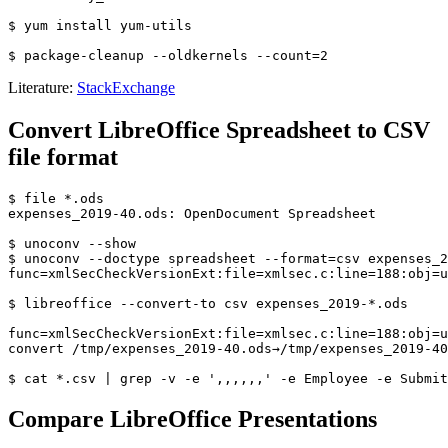
$ yum install yum-utils

Literature:
StackExchange
Convert LibreOffice Spreadsheet to CSV
file format
$ file *.ods

expenses_2019-40.ods: OpenDocument Spreadsheet

$ unoconv --show

$ unoconv --doctype spreadsheet --format=csv expenses_2
func=xmlSecCheckVersionExt:file=xmlsec.c:line=188:obj=u
$ libreoffice --convert-to csv expenses_2019-*.ods

func=xmlSecCheckVersionExt:file=xmlsec.c:line=188:obj=u
convert /tmp/expenses_2019-40.ods→/tmp/expenses_2019-40
Compare LibreOffice Presentations