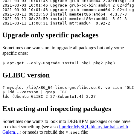
2021-03-03 10:01:45 upgrade grub-pc:amd64 2.02+dfsg1-20
2021-03-03 10:01:46 upgrade grub-pc-bin:amd64 2.02+dfsg
2021-03-03 10:01:46 upgrade grub-common:amd64 2.02+dfsg
2021-03-11 08:23:50 install memtest86:amd64  4.3.7-3

2021-03-11 08:23:50 install memtest86+:amd64  5.01-3

Upgrade only specific packages
Sometimes one wants not to upgrade all packages but only some
specific ones:
GLIBC version
# mysqld: /lib/x86_64-linux-gnu/libc.so.6: version `GLI
$ ldd --version | grep LIBC

Extracting and inspecting packages
Sometimes one wants to look into DEB/RPM packages or one have
to extract something (see also
I prefer MySQL binary tar balls with
Galera…
) or needs to rebuild the
file:
*.spec