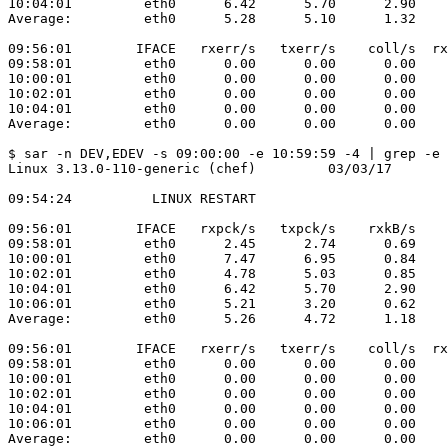
10:04:01         eth0      6.42      5.70      2.90    
Average:         eth0      5.28      5.10      1.32    
09:56:01        IFACE   rxerr/s   txerr/s    coll/s  rx
09:58:01         eth0      0.00      0.00      0.00    
10:00:01         eth0      0.00      0.00      0.00    
10:02:01         eth0      0.00      0.00      0.00    
10:04:01         eth0      0.00      0.00      0.00    
Average:         eth0      0.00      0.00      0.00    
$ sar -n DEV,EDEV -s 09:00:00 -e 10:59:59 -4 | grep -e 
Linux 3.13.0-110-generic (chef)         03/03/17       
09:54:24          LINUX RESTART

09:56:01        IFACE   rxpck/s   txpck/s    rxkB/s    
09:58:01         eth0      2.45      2.74      0.69    
10:00:01         eth0      7.47      6.95      0.84    
10:02:01         eth0      4.78      5.03      0.85    
10:04:01         eth0      6.42      5.70      2.90    
10:06:01         eth0      5.21      3.20      0.62    
Average:         eth0      5.26      4.72      1.18    
09:56:01        IFACE   rxerr/s   txerr/s    coll/s  rx
09:58:01         eth0      0.00      0.00      0.00    
10:00:01         eth0      0.00      0.00      0.00    
10:02:01         eth0      0.00      0.00      0.00    
10:04:01         eth0      0.00      0.00      0.00    
10:06:01         eth0      0.00      0.00      0.00    