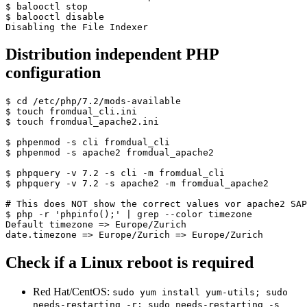
$ balooctl stop

$ balooctl disable

Distribution independent PHP
configuration
$ cd /etc/php/7.2/mods-available

$ touch fromdual_cli.ini

$ touch fromdual_apache2.ini

$ phpenmod -s cli fromdual_cli

$ phpenmod -s apache2 fromdual_apache2

$ phpquery -v 7.2 -s cli -m fromdual_cli

$ phpquery -v 7.2 -s apache2 -m fromdual_apache2

# This does NOT show the correct values vor apache2 SAP
$ php -r 'phpinfo();' | grep --color timezone

Default timezone => Europe/Zurich

Check if a Linux reboot is required
Red Hat/CentOS:
sudo yum install yum-utils; sudo
needs-restarting -r; sudo needs-restarting -s