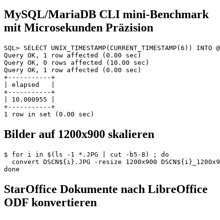
MySQL/MariaDB CLI mini-Benchmark
mit Microsekunden Präzision
SQL> SELECT UNIX_TIMESTAMP(CURRENT_TIMESTAMP(6)) INTO @
Query OK, 1 row affected (0.00 sec)

Query OK, 0 rows affected (10.00 sec)

Query OK, 1 row affected (0.00 sec)

+-----------+

| elapsed   |

+-----------+

| 10.000955 |

+-----------+

Bilder auf 1200x900 skalieren
$ for i in $(ls -1 *.JPG | cut -b5-8) ; do

  convert DSCN${i}.JPG -resize 1200x900 DSCN${i}_1200x9
StarOffice Dokumente nach LibreOffice
ODF konvertieren