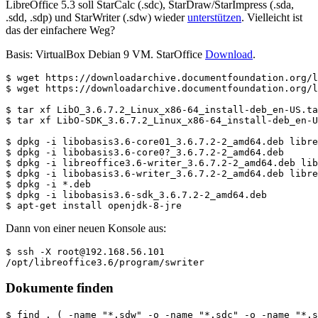
LibreOffice 5.3 soll StarCalc (.sdc), StarDraw/StarImpress (.sda,
.sdd, .sdp) und StarWriter (.sdw) wieder
unterstützen
. Vielleicht ist
das der einfachere Weg?
Basis: VirtualBox Debian 9 VM. StarOffice
Download
.
$ wget https://downloadarchive.documentfoundation.org/l
$ wget https://downloadarchive.documentfoundation.org/l
$ tar xf LibO_3.6.7.2_Linux_x86-64_install-deb_en-US.ta
$ tar xf LibO-SDK_3.6.7.2_Linux_x86-64_install-deb_en-U
$ dpkg -i libobasis3.6-core01_3.6.7.2-2_amd64.deb libre
$ dpkg -i libobasis3.6-core0?_3.6.7.2-2_amd64.deb

$ dpkg -i libreoffice3.6-writer_3.6.7.2-2_amd64.deb lib
$ dpkg -i libobasis3.6-writer_3.6.7.2-2_amd64.deb libre
$ dpkg -i *.deb

$ dpkg -i libobasis3.6-sdk_3.6.7.2-2_amd64.deb

Dann von einer neuen Konsole aus:
$ ssh -X root@192.168.56.101

Dokumente finden