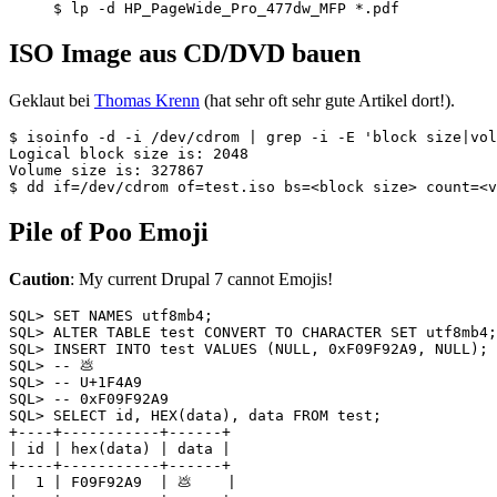
ISO Image aus CD/DVD bauen
Geklaut bei
Thomas Krenn
(hat sehr oft sehr gute Artikel dort!).
$ isoinfo -d -i /dev/cdrom | grep -i -E 'block size|vol
Logical block size is: 2048

Volume size is: 327867

Pile of Poo Emoji
Caution
: My current Drupal 7 cannot Emojis!
SQL> SET NAMES utf8mb4;

SQL> ALTER TABLE test CONVERT TO CHARACTER SET utf8mb4;

SQL> INSERT INTO test VALUES (NULL, 0xF09F92A9, NULL);

SQL> -- 💩

SQL> -- U+1F4A9

SQL> -- 0xF09F92A9

SQL> SELECT id, HEX(data), data FROM test;

+----+-----------+------+

| id | hex(data) | data |

+----+-----------+------+

|  1 | F09F92A9  | 💩    |
