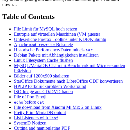
down…
Table of Contents
File Limit für MySQL hoch setzen
Entropie auf virtuellen Maschinen (VM guests)
Unleserliche Firefox Tooltips unter KDE/Kubuntu
Apache
Beispiele
mod_rewrite
Historische Performance-Daten mittels
sar
Debian Pakete mit Abhängigkeiten installieren
Linux Filesystem Cache flushen
MySQL/MariaDB CLI mini-Benchmark mit Microsekunden
Präzision
Bilder auf 1200x900 skalieren
StarOffice Dokumente nach LibreOffice ODF konvertieren
HPLIP Farbdruckproblem-Workaround
ISO Image aus CD/DVD bauen
Pile of Poo Emoji
before
echo
cat
File download from Xiaomi Mi Mix 2 on Linux
Pretty Print MariaDB output
List Listeners with
lsof
SystemD Notizen
Cutting and manipulating PDF