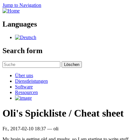
Jump to Navigation
Languages
Search form
Löschen
Über uns
Dienstleistungen
Software
Ressourcen
Oli's Spickliste / Cheat sheet
Fr., 2017-02-10 18:37
—
oli
My brain is getting old and mushy, so I am starting to write stuff