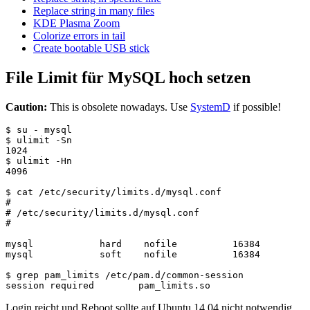
Replace string in many files
KDE Plasma Zoom
Colorize errors in tail
Create bootable USB stick
File Limit für MySQL hoch setzen
Caution:
This is obsolete nowadays. Use
SystemD
if possible!
$ su - mysql

$ ulimit -Sn

1024

$ ulimit -Hn

4096

$ cat /etc/security/limits.d/mysql.conf

#

# /etc/security/limits.d/mysql.conf

#

mysql            hard    nofile          16384

mysql            soft    nofile          16384

$ grep pam_limits /etc/pam.d/common-session

Login reicht und Reboot sollte auf Ubuntu 14.04 nicht notwendig