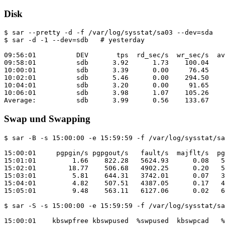
Disk
$ sar --pretty -d -f /var/log/sysstat/sa03 --dev=sda

$ sar -d -1 --dev=sdb   # yesterday

09:56:01          DEV       tps  rd_sec/s  wr_sec/s  av
09:58:01          sdb      3.92      1.73    100.04    
10:00:01          sdb      3.39      0.00     76.45    
10:02:01          sdb      5.46      0.00    294.50    
10:04:01          sdb      3.20      0.00     91.65    
10:06:01          sdb      3.98      1.07    105.26    
Swap und Swapping
$ sar -B -s 15:00:00 -e 15:59:59 -f /var/log/sysstat/sa
15:00:01     pgpgin/s pgpgout/s   fault/s  majflt/s  pg
15:01:01         1.66    822.28   5624.93      0.08   5
15:02:01        18.77    506.68   4902.25      0.20   5
15:03:01         5.81    644.31   3742.01      0.07   3
15:04:01         4.82    507.51   4387.05      0.17   4
15:05:01         9.48    563.11   6127.06      0.02   6
$ sar -S -s 15:00:00 -e 15:59:59 -f /var/log/sysstat/sa
15:00:01    kbswpfree kbswpused  %swpused  kbswpcad   %