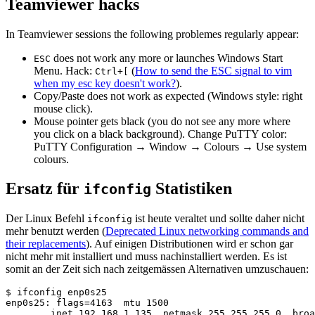
Teamviewer hacks
In Teamviewer sessions the following problemes regularly appear:
does not work any more or launches Windows Start
ESC
Menu. Hack:
(
How to send the ESC signal to vim
Ctrl+[
when my esc key doesn't work?
).
Copy/Paste does not work as expected (Windows style: right
mouse click).
Mouse pointer gets black (you do not see any more where
you click on a black background). Change PuTTY color:
PuTTY Configuration → Window → Colours → Use system
colours.
Ersatz für
Statistiken
ifconfig
Der Linux Befehl
ist heute veraltet und sollte daher nicht
ifconfig
mehr benutzt werden (
Deprecated Linux networking commands and
their replacements
). Auf einigen Distributionen wird er schon gar
nicht mehr mit installiert und muss nachinstalliert werden. Es ist
somit an der Zeit sich nach zeitgemässen Alternativen umzuschauen:
$ ifconfig enp0s25

enp0s25: flags=4163  mtu 1500

        inet 192.168.1.135  netmask 255.255.255.0  broa