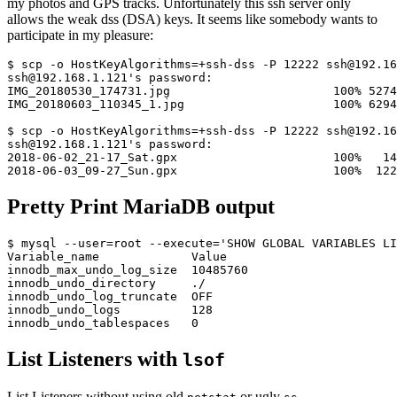
my photos and GPS tracks. Unfortunately this ssh server only
allows the weak dss (DSA) keys. It seems like somebody wants to
participate in my pleasure:
$ scp -o HostKeyAlgorithms=+ssh-dss -P 12222 ssh@192.16
ssh@192.168.1.121's password:

IMG_20180530_174731.jpg                       100% 5274
IMG_20180603_110345_1.jpg                     100% 6294
$ scp -o HostKeyAlgorithms=+ssh-dss -P 12222 ssh@192.16
ssh@192.168.1.121's password:

2018-06-02_21-17_Sat.gpx                      100%   14
Pretty Print MariaDB output
$ mysql --user=root --execute='SHOW GLOBAL VARIABLES LI
Variable_name             Value

innodb_max_undo_log_size  10485760

innodb_undo_directory     ./

innodb_undo_log_truncate  OFF

innodb_undo_logs          128

List Listeners with
lsof
List Listeners without using old
or ugly
.