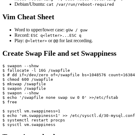
Debian/Ubuntu:
cat /var/run/reboot-required
Vim Cheat Sheet
Word to upper/lower case:
gUw / guw
Record:
ESC q<letter>...ESC q
Play:
or
for last recording.
@<letter>
@@
Create Swap File and set Swappiness
$ swapon --show

$ fallocate -l 16G /swapfile

$ # dd if=/dev/zero of=/swapfile bs=1048576 count=16384

$ chmod 600 /swapfile

$ mkswap /swapfile

$ swapon /swapfile

$ swapon --show

$ echo '/swapfile none swap sw 0 0' >>/etc/fstab

$ free

$ sysctl vm.swappiness=1

$ echo 'vm.swappiness=1' >> /etc/sysctl.d/30-mysql.conf

$ systemctl restart procps
