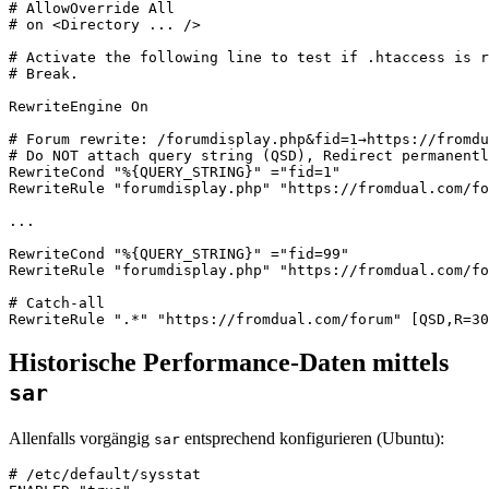
# AllowOverride All

# on <Directory ... />

# Activate the following line to test if .htaccess is r
# Break.

RewriteEngine On

# Forum rewrite: /forumdisplay.php&fid=1→https://fromdu
# Do NOT attach query string (QSD), Redirect permanentl
RewriteCond "%{QUERY_STRING}" ="fid=1"

RewriteRule "forumdisplay.php" "https://fromdual.com/fo
...

RewriteCond "%{QUERY_STRING}" ="fid=99"

RewriteRule "forumdisplay.php" "https://fromdual.com/fo
# Catch-all

Historische Performance-Daten mittels
sar
Allenfalls vorgängig
entsprechend konfigurieren (Ubuntu):
sar
# /etc/default/sysstat
