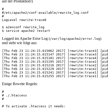
auf der Produktion!)
#

#/etc/apache2/conf-available/rewrite_log.conf

#

LogLevel rewrite:trace8

$ a2enconf rewrite_log

Logged ins Apache Error Log (
)
/var/log/apache2/error.log
und sieht wie folgt aus:
[Thu Feb 23 11:24:15.615062 2017] [rewrite:trace3] [pid
[Thu Feb 23 11:24:15.615147 2017] [rewrite:trace3] [pid
[Thu Feb 23 11:24:15.615181 2017] [rewrite:trace4] [pid
[Thu Feb 23 11:24:15.615195 2017] [rewrite:trace2] [pid
[Thu Feb 23 11:24:15.615216 2017] [rewrite:trace2] [pid
[Thu Feb 23 11:24:15.615229 2017] [rewrite:trace2] [pid
[Thu Feb 23 11:24:15.615241 2017] [rewrite:trace1] [pid
Einige Rewrite Regeln:
#

# ./.htaccess

#

# To activate .htaccess it needs:
