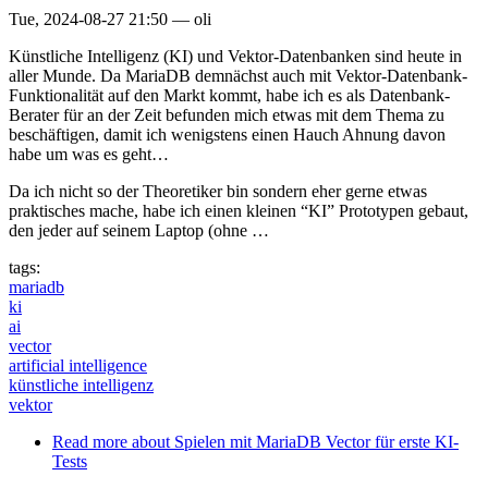
Tue, 2024-08-27 21:50
—
oli
Künstliche Intelligenz (KI) und Vektor-Datenbanken sind heute in
aller Munde. Da MariaDB demnächst auch mit Vektor-Datenbank-
Funktionalität auf den Markt kommt, habe ich es als Datenbank-
Berater für an der Zeit befunden mich etwas mit dem Thema zu
beschäftigen, damit ich wenigstens einen Hauch Ahnung davon
habe um was es geht…
Da ich nicht so der Theoretiker bin sondern eher gerne etwas
praktisches mache, habe ich einen kleinen “KI” Prototypen gebaut,
den jeder auf seinem Laptop (ohne …
tags:
mariadb
ki
ai
vector
artificial intelligence
künstliche intelligenz
vektor
Read more
about Spielen mit MariaDB Vector für erste KI-
Tests