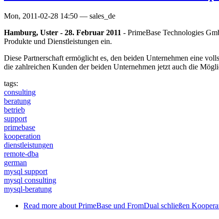
Mon, 2011-02-28 14:50
—
sales_de
Hamburg, Uster - 28. Februar 2011
- PrimeBase Technologies Gmb
Produkte und Dienstleistungen ein.
Diese Partnerschaft ermöglicht es, den beiden Unternehmen eine vol
die zahlreichen Kunden der beiden Unternehmen jetzt auch die Mögl
tags:
consulting
beratung
betrieb
support
primebase
kooperation
dienstleistungen
remote-dba
german
mysql support
mysql consulting
mysql-beratung
Read more
about PrimeBase und FromDual schließen Kooperat