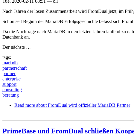
Tue, 2020-02-11 08:51
—
oli
Nach Jahren der losen Zusammenarbeit wird FromDual jetzt, im Früh
Schon seit Beginn der MariaDB Erfolgsgeschichte befasst sich From
Da die Nachfrage nach MariaDB in den letzten Jahren laufend zu na
Datenbank an.
Der nächste …
tags:
mariadb
partnerschaft
partner
enterprise
support
consulting
beratung
Read more
about FromDual wird offizieller MariaDB Partner
PrimeBase und FromDual schließen Koope