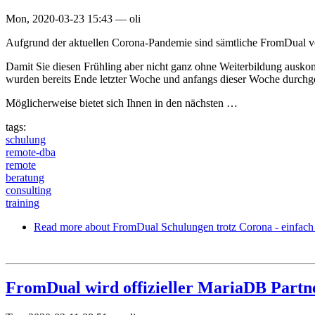
Mon, 2020-03-23 15:43
—
oli
Aufgrund der aktuellen Corona-Pandemie sind sämtliche FromDual vor
Damit Sie diesen Frühling aber nicht ganz ohne Weiterbildung auskomm
wurden bereits Ende letzter Woche und anfangs dieser Woche durchge
Möglicherweise bietet sich Ihnen in den nächsten …
tags:
schulung
remote-dba
remote
beratung
consulting
training
Read more
about FromDual Schulungen trotz Corona - einfach
FromDual wird offizieller MariaDB Partn