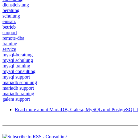
dienstleistung
beratung
schulung
einsatz
betrieb
support
remote-dba
training
service
mysql-beratung
mysql schulung
mysql training
mysql consulting
mysql support
mariadb schulung
mariadb support
mariadb training
galera support
Read more
about MariaDB, Galera, MySQL und PostgreSQL Di