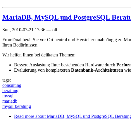
MariaDB, MySQL und PostgreSQL Berat
Sun, 2010-03-21 13:36
—
oli
FromDual berät Sie vor Ort neutral und Hersteller unabhängig zu M
Ihren Bedürfnissen.
Wir helfen Ihnen bei delikaten Themen:
Bessere Auslastung Ihrer bestehenden Hardware durch
Perfor
Evaluierung von komplexeren
Datenbank-Architekturen
wie
tags:
consulting
beratung
mysql
mariadb
mysql-beratung
Read more
about MariaDB, MySQL und PostgreSQL Beratun