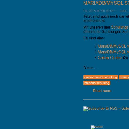
MARIADB/MYSQL S
GALERA CLUSTER
Fri, 2018-10-05 10:54
—
sales
Jetzt sind auch noch die l
veröffentlicht.
Mit unseren drei
Schulungsp
öffentliche Schulungen z
Es sind dies:
7
MariaDB/MySQL für
1
MariaDB/MySQL fü
4
Galera Cluster
(2x 
Diese …
galera cluster schulung
trainin
mariadb schulung
Read more
about
MariaDB/
Schulungs
2019