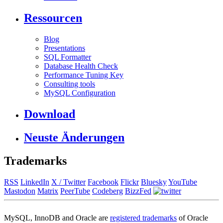
Ressourcen
Blog
Presentations
SQL Formatter
Database Health Check
Performance Tuning Key
Consulting tools
MySQL Configuration
Download
Neuste Änderungen
Trademarks
RSS
LinkedIn
X / Twitter
Facebook
Flickr
Bluesky
YouTube
Mastodon
Matrix
PeerTube
Codeberg
BizzFed
MySQL, InnoDB and Oracle are
registered trademarks
of Oracle