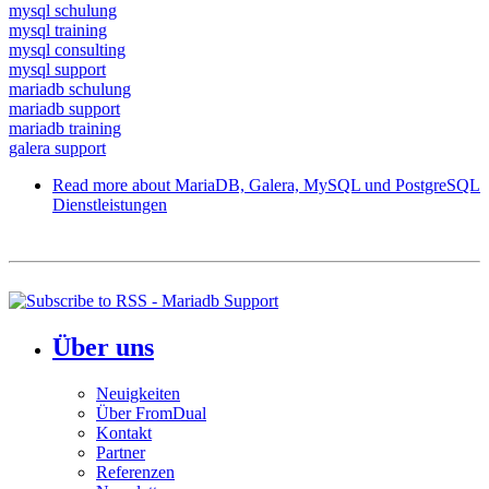
mysql schulung
mysql training
mysql consulting
mysql support
mariadb schulung
mariadb support
mariadb training
galera support
Read more
about MariaDB, Galera, MySQL und PostgreSQL
Dienstleistungen
Über uns
Neuigkeiten
Über FromDual
Kontakt
Partner
Referenzen