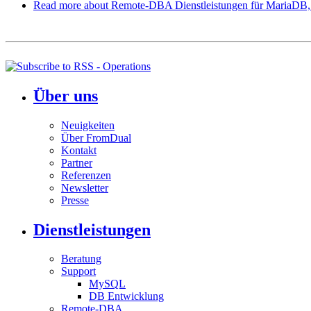
Read more
about Remote-DBA Dienstleistungen für MariaD
Über uns
Neuigkeiten
Über FromDual
Kontakt
Partner
Referenzen
Newsletter
Presse
Dienstleistungen
Beratung
Support
MySQL
DB Entwicklung
Remote-DBA