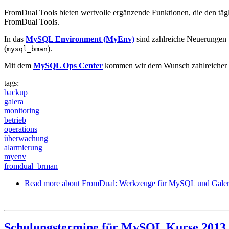
FromDual Tools bieten wertvolle ergänzende Funktionen, die den tägl
FromDual Tools.
In das
MySQL Environment (MyEnv)
sind zahlreiche Neuerungen 
(
).
mysql_bman
Mit dem
MySQL Ops Center
kommen wir dem Wunsch zahlreicher K
tags:
backup
galera
monitoring
betrieb
operations
überwachung
alarmierung
myenv
fromdual_brman
Read more
about FromDual: Werkzeuge für MySQL und Galera
Schulungstermine für MySQL Kurse 2013 