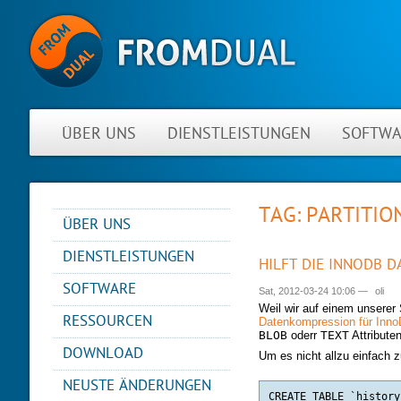
ÜBER UNS
DIENSTLEISTUNGEN
SOFTWA
TAG: PARTITIO
ÜBER UNS
NEUIGKEITEN
DIENSTLEISTUNGEN
HILFT DIE INNODB 
ÜBER FROMDUAL
BERATUNG
SOFTWARE
Sat, 2012-03-24 10:06
—
oli
KONTAKT
SUPPORT
Weil wir auf einem unserer
PERFORMANCE MONITOR
RESSOURCEN
PARTNER
Datenkompression für Inn
MYSQL
BLOB
oderr
TEXT
Attribute
OPS CENTER
REFERENZEN
BLOG
DB ENTWICKLUNG
DOWNLOAD
Um es nicht allzu einfach z
BACKUP UND RECOVERY
NEWSLETTER
PRESENTATIONS
MANAGER
REMOTE-DBA
NEUSTE ÄNDERUNGEN
PRESSE
SQL FORMATTER
MYENV
SCHULUNG
CREATE TABLE `history