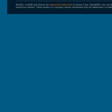
MySQL, InnoDB and Oracle are
registered trademarks
of Oracle Corp. MariaDB®, the sea l
respective owners. Other product or company names mentioned may be trademarks or trade 