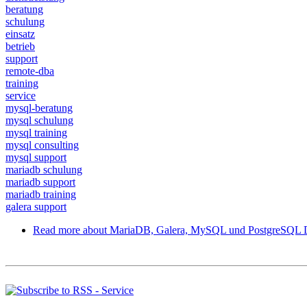
beratung
schulung
einsatz
betrieb
support
remote-dba
training
service
mysql-beratung
mysql schulung
mysql training
mysql consulting
mysql support
mariadb schulung
mariadb support
mariadb training
galera support
Read more
about MariaDB, Galera, MySQL und PostgreSQL Di