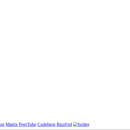
on
Matrix
PeerTube
Codeberg
BizzFed