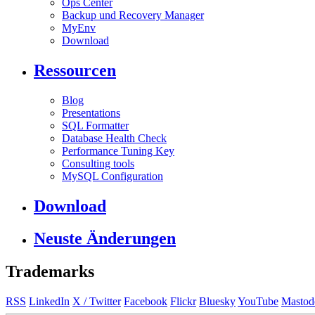
Ops Center
Backup und Recovery Manager
MyEnv
Download
Ressourcen
Blog
Presentations
SQL Formatter
Database Health Check
Performance Tuning Key
Consulting tools
MySQL Configuration
Download
Neuste Änderungen
Trademarks
RSS
LinkedIn
X / Twitter
Facebook
Flickr
Bluesky
YouTube
Mastod