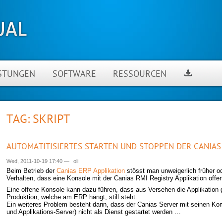
ISTUNGEN
SOFTWARE
RESSOURCEN
TAG: SKRIPT
AUTOMATITISIERTES STARTEN UND STOPPEN DER CANIAS
Wed, 2011-10-19 17:40
—
oli
Beim Betrieb der
Canias ERP Applikation
stösst man unweigerlich früher od
Verhalten, dass eine Konsole mit der Canias RMI Registry Applikation off
Eine offene Konsole kann dazu führen, dass aus Versehen die Applikation 
Produktion, welche am ERP hängt, still steht.
Ein weiteres Problem besteht darin, dass der Canias Server mit seinen Ko
und Applikations-Server) nicht als Dienst gestartet werden …