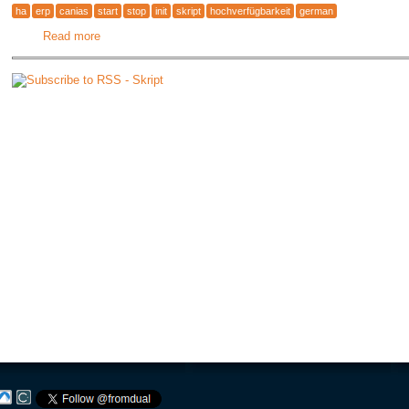
ha
erp
canias
start
stop
init
skript
hochverfügbarkeit
german
Read more
about Automatitisiertes Starten und Stoppen der Canias E