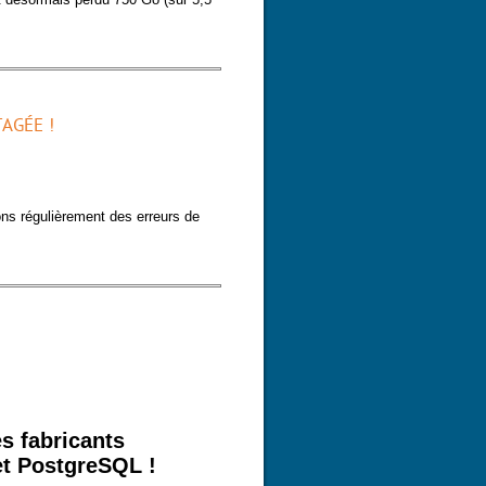
AGÉE !
ns régulièrement des erreurs de
agée !
s fabricants
et PostgreSQL !