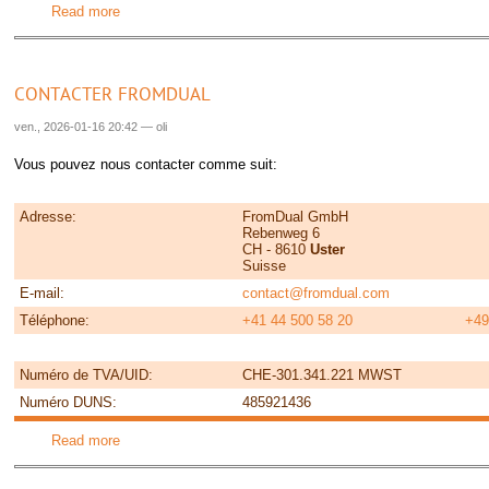
Read more
about FromDual
CONTACTER FROMDUAL
ven., 2026-01-16 20:42
—
oli
Vous pouvez nous contacter comme suit:
Adresse:
FromDual GmbH
Rebenweg 6
CH - 8610
Uster
Suisse
E-mail:
contact@fromdual.com
Téléphone:
+41 44 500 58 20
+49
Numéro de TVA/UID:
CHE-301.341.221 MWST
Numéro DUNS:
485921436
Read more
about Contacter FromDual