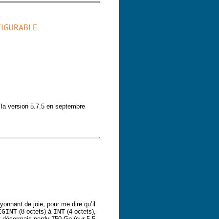
FIGURABLE
la version 5.7.5 en septembre
rable dynamiquement !
yonnant de joie, pour me dire qu’il
IGINT
(8 octets) à
INT
(4 octets),
 désormais perdu 750 Go (sur 5,5