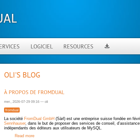
ERVICES
LOGICIEL
RESOURCES
OLI'S BLOG
À PROPOS DE FROMDUAL
mer., 2026-07-29 09:16
—
oli
fromdual
La société
FromDual GmbH
(Sàrl) est une entreprise suisse fondée en fév
Sennhauser
, dans le but de proposer des services de conseil, d’assistance
indépendants des éditeurs aux utilisateurs de MySQL.
Read more
about À propos de FromDual