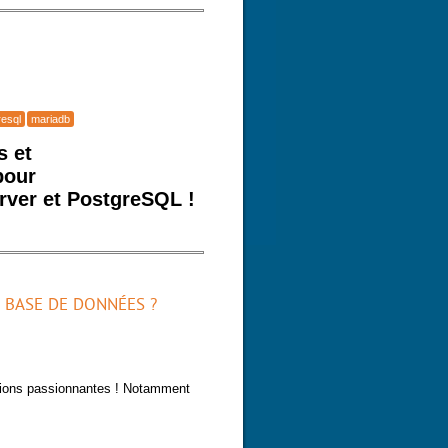
resql
mariadb
s et
pour
rver et PostgreSQL !
L
BASE DE DONNÉES ?
stions passionnantes ! Notamment
base de données ?