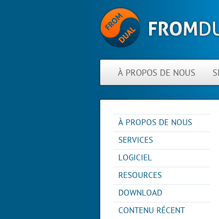
À PROPOS DE NOUS
S
À PROPOS DE NOUS
ACTUALITÉS
SERVICES
À PROPOS DE FROMDUAL
CONSULTING
LOGICIEL
CONTACT
SUPPORT
PERFORMANCE MONITOR
RESOURCES
PARTNER
MYSQL
OPS CENTER
REFERENCES
BLOG
DB DEVELOPMENT
DOWNLOAD
BACKUP AND RECOVERY
NEWSLETTER
PRESENTATIONS
MANAGER
REMOTE-DBA
CONTENU RÉCENT
PRESS
SQL FORMATTER
MYENV
TRAINING