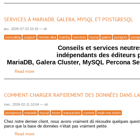
SERVICES À MARIADB, GALERA, MYSQL ET POSTGRESQL
jeu., 2026-07-23 10:18
—
oli
consulting
support
remote-dba
training
services
mysql
galera
postgres
postg
Conseils et services neutre
indépendants des éditeurs 
MariaDB, Galera Cluster, MySQL Percona Se
Read more
about Services à MariaDB, Galera, MySQL et PostgreSQ
COMMENT CHARGER RAPIDEMENT DES DONNÉES DANS LA 
mer., 2026-02-11 10:04
—
oli
postgresql
mariadb
mysql
insert
transaction
commit
multi-row insert
Chez notre dernier client, nous avons vraiment dû résoudre quelques que
parce que la base de données n’était pas vraiment petite.
Read more
about Comment charger rapidement des données dans la 