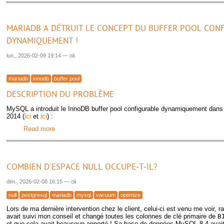
MARIADB A DÉTRUIT LE CONCEPT DU BUFFER POOL CON
DYNAMIQUEMENT !
lun., 2026-02-09 19:14
—
oli
mariadb
innodb
buffer pool
DESCRIPTION DU PROBLÈME
MySQL a introduit le InnoDB buffer pool configurable dynamiquement dans 
2014 (
ici
et
ici
) :
Read more
about MariaDB a détruit le concept du buffer pool configu
COMBIEN D'ESPACE NULL OCCUPE-T-IL?
dim., 2026-02-08 16:15
—
oli
null
postgresql
mariadb
mysql
vacuum
optimize
Lors de ma dernière intervention chez le client, celui-ci est venu me voir, ra
avait suivi mon conseil et changé toutes les colonnes de clé primaire de
B
et que cela avait beaucoup apporté ! Sa base de données MySQL 8.4 avait