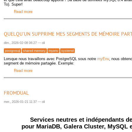
To). Super!
Read more
about Combien d'espace NULL occupe-t-il?
QUELQU'UN SUPPRIME MES SEGMENTS DE MÉMOIRE PART
dim., 2026-02-08 06:27
—
oli
postgresql
shared memory
myenv
systemd
Lorsque nous travaillons avec PostgreSQL sous notre
myEnv
, nous obteno
segment de mémoire partagée. Exemple:
Read more
about Quelqu'un supprime mes segments de mémoire part
FROMDUAL
mer., 2026-01-21 11:37
—
oli
Services neutres et indépendants de
pour MariaDB, Galera Cluster, MySQL 