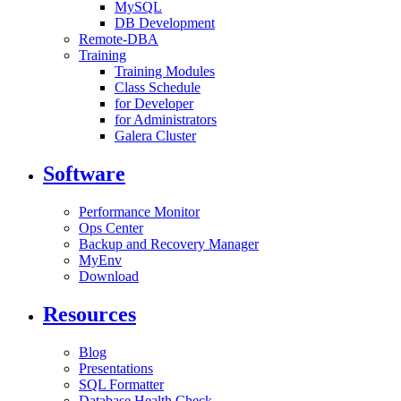
MySQL
DB Development
Remote-DBA
Training
Training Modules
Class Schedule
for Developer
for Administrators
Galera Cluster
Software
Performance Monitor
Ops Center
Backup and Recovery Manager
MyEnv
Download
Resources
Blog
Presentations
SQL Formatter
Database Health Check