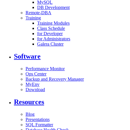
MySQL
DB Development
Remote-DBA
Training
Training Modules
Class Schedule
for Developer
for Administrators
Galera Cluster
Software
Performance Monitor
Ops Center
Backup and Recovery Manager
MyEnv
Download
Resources
Blog
Presentations
SQL Formatter
Database Health Check