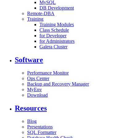
MySQL
DB Development
Remote-DBA
Training
Training Modules
Class Schedule
for Developer
for Administrators
Galera Cluster
Software
Performance Monitor
Ops Center
Backup and Recovery Manager
MyEnv
Download
Resources
Blog
Presentations
SQL Formatter
Database Health Check